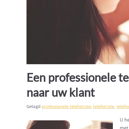
Een professionele tel
naar uw klant
Getagd
professionele telefoniste
,
telefoniste
,
telef
U he
met 