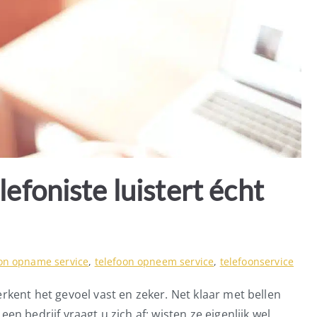
efoniste luistert écht
oon opname service
,
telefoon opneem service
,
telefoonservice
rkent het gevoel vast en zeker. Net klaar met bellen
een bedrijf vraagt u zich af: wisten ze eigenlijk wel